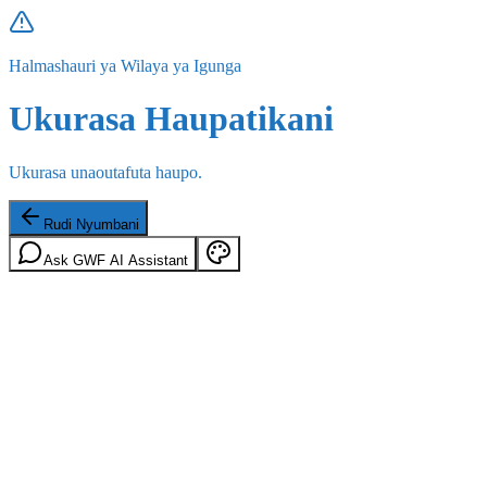
Halmashauri ya Wilaya ya Igunga
Ukurasa Haupatikani
Ukurasa unaoutafuta haupo.
Rudi Nyumbani
Ask GWF AI Assistant