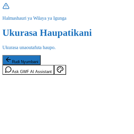
Halmashauri ya Wilaya ya Igunga
Ukurasa Haupatikani
Ukurasa unaoutafuta haupo.
Rudi Nyumbani
Ask GWF AI Assistant